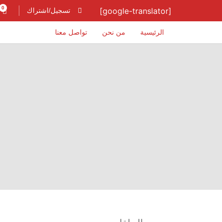
0
[google-translator]
تسجيل/اشتراك
الرئيسية
من نحن
تواصل معنا