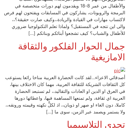
والأطفال من عمر 8-18 ويقدمون لهم دورات متخصصة في
البرمجة والروبوتات، يشاركون في المسابقات ويفتحون لهم فرص
لاكتساب مهارات في القيادة والريادة،،وكيف صارت حقيقة؟،،
والى اين تتجه في المستقبل؟ ولماذا تعلم التكنولوجيا ضروري
للأطفال والشباب؟ كيف تشجعوا أبنائكم وبناتكم […]
جمال الحوار الفلكور والثقافة
الامازيغية
أصدقائي الاعزاء…لقد كانت الحضارة العربية مناخا رائعا يستوعب
كل الثقافات الشريكة للثقافة العربية، مهما كان الاختلاف بينها،
في العرق او الدين او العادات والتقاليد،، لم تستبعد الحضارة
العربية اي ثقافة، ولم تمنعها المساهمة فيها، واعطائها دورها
كاملا، دون الغاء او صهر او ذوبان،، اذ لكلٍّ نكهته وقيمته ورونقه،،
ولا يستمر ويصمد عبر الزمن، سوى ما […]
تحدي التلاسيميا