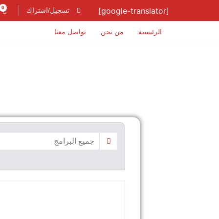
0
[google-translator]
تسجيل/اشتراك
الرئيسية
من نحن
تواصل معنا