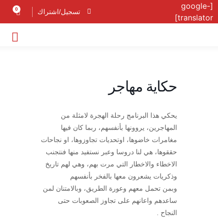
[google-
0
تسجيل/اشتراك
translator]
حكاية مهاجر
يحكي هذا البرنامج رحلة الهجرة لامثلة من
المهاجرين، يروونها بأنفسهم، ربما كان فيها
مغامرات خاضوها، اوتحديات تجاوزوها، او نجاحات
حققوها، هي لنا دروسا وعبر نستفيد منها فنتجنب
الاخطاء والاخطار التي مرت بهم، وهي لهم تاريخ
وذكريات يشعرون معها بالفخر بأنفسهم
وبمن تحمل معهم وعورة الطريق، وبالامتنان لمن
ساعدهم واعانهم على تجاوز الصعوبات حتى
النجاح .